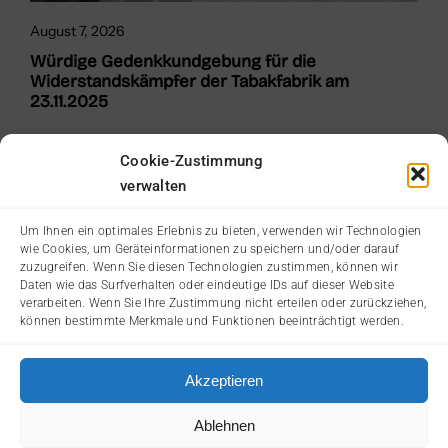
August 7, 2026
Würdige Gedenkkundgebung für die
Widerstandskämpfer der Tabakfabrik am
23.11.2025
Cookie-Zustimmung
verwalten
Um Ihnen ein optimales Erlebnis zu bieten, verwenden wir Technologien
wie Cookies, um Geräteinformationen zu speichern und/oder darauf
zuzugreifen. Wenn Sie diesen Technologien zustimmen, können wir
Daten wie das Surfverhalten oder eindeutige IDs auf dieser Website
verarbeiten. Wenn Sie Ihre Zustimmung nicht erteilen oder zurückziehen,
können bestimmte Merkmale und Funktionen beeinträchtigt werden.
Akzeptieren
© 2026: Landesverband Oberösterreich der
AntifaschistInnen, WiderstandskämpferInnen und Opfer des
Ablehnen
Faschismus (KZ-Verband/VdA OÖ), Weissenwolffstraße