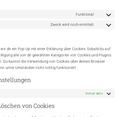
Funktional
Consent
to
Zweck wird noch ermittelt
Consent
service
to
wordpress
service
sonstiges
ir dir ein Pop-Up mit einer Erklärung über Cookies. Sobald du auf
nwilligung alle von dir gewählten Kategorien von Cookies und Plugins
en. Du kannst die Verwendung von Cookies über deinen Browser
nn unter Umständen nicht richtig funktioniert.
instellungen
Immer aktiv
 Löschen von Cookies