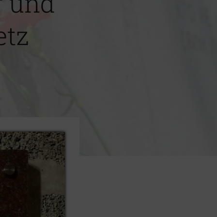
r und
etz