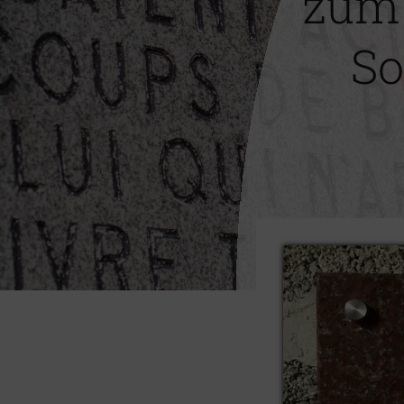
zum 
So