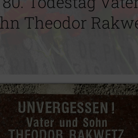
80. Todestag Vate
hn Theodor Rakw