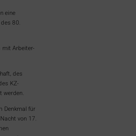
n eine
 des 80.
mit Arbeiter-
haft, des
des KZ-
t werden.
m Denkmal für
r Nacht von 17.
chen