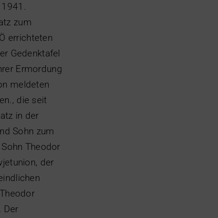
i 1941.
latz zum
 errichteten
der Gedenktafel
Ihrer Ermordung
ion meldeten
., die seit
tz in der
und Sohn zum
t. Sohn Theodor
jetunion, der
eindlichen
n Theodor
 Der