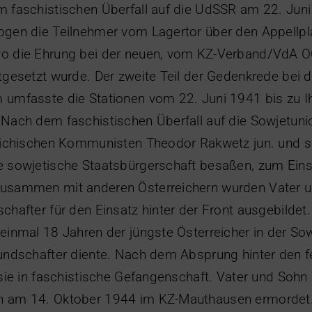
m faschistischen Überfall auf die UdSSR am 22. Jun
ogen die Teilnehmer vom Lagertor über den Appellp
o die Ehrung bei der neuen, vom KZ-Verband/VdA OÖ
tgesetzt wurde. Der zweite Teil der Gedenkrede bei 
 umfasste die Stationen vom 22. Juni 1941 bis zu 
 Nach dem faschistischen Überfall auf die Sowjetun
eichischen Kommunisten Theodor Rakwetz jun. und sen
 sowjetische Staatsbürgerschaft besaßen, zum Einsa
usammen mit anderen Österreichern wurden Vater 
chafter für den Einsatz hinter der Front ausgebilde
einmal 18 Jahren der jüngste Österreicher in der Sow
undschafter diente. Nach dem Absprung hinter den f
 sie in faschistische Gefangenschaft. Vater und Soh
 am 14. Oktober 1944 im KZ-Mauthausen ermordet.