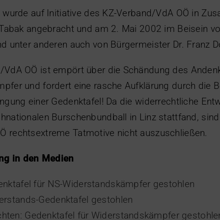
l wurde auf Initiative des KZ-Verband/VdA OÖ in Zu
a Tabak angebracht und am 2. Mai 2002 im Beisein v
d unter anderen auch von Bürgermeister Dr. Franz D
/VdA OÖ ist empört über die Schändung des Andenk
pfer und fordert eine rasche Aufklärung durch die 
ngung einer Gedenktafel! Da die widerrechtliche En
nationalen Burschenbundball in Linz stattfand, sind
 rechtsextreme Tatmotive nicht auszuschließen.
ung in den Medien
denktafel für NS-Widerstandskämpfer gestohlen
derstands-Gedenktafel gestohlen
hten: Gedenktafel für Widerstandskämpfer gestohle