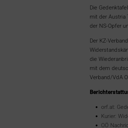
Die Gedenktafe
mit der Austri
der NS-Opfer un
Der KZ-Verband
Widerstandskäm
die Wiederanbri
mit dem deutsch
Verband/VdA OÖ
Berichterstatt
orf.at: Ge
Kurier: Wi
OÖ Nachric