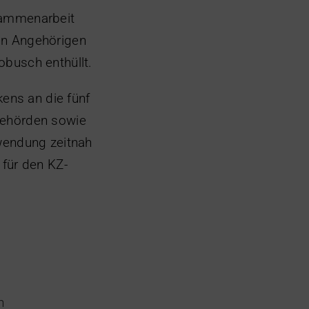
sammenarbeit
on Angehörigen
obusch enthüllt.
ens an die fünf
Behörden sowie
twendung zeitnah
 für den KZ-
n