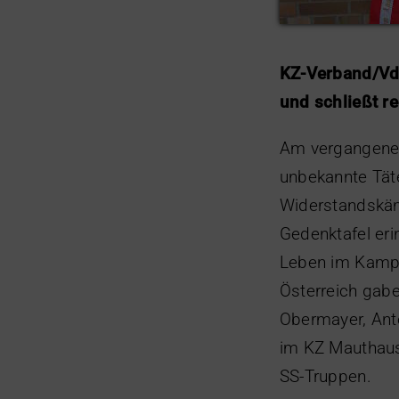
KZ-Verband/Vd
und schließt r
Am vergangene
unbekannte Täte
Widerstandskäm
Gedenktafel erin
Leben im Kampf
Österreich gabe
Obermayer, Ant
im KZ Mauthaus
SS-Truppen.