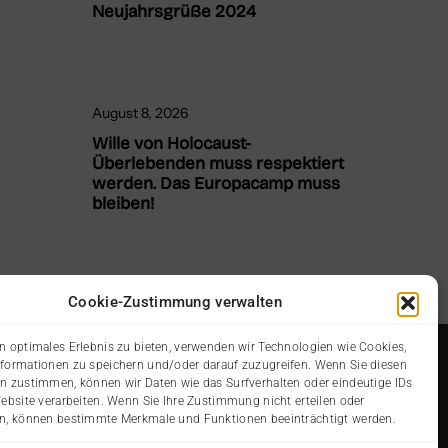
Neujahrsgrüße 2024
August 8, 2026
Wille von Holocaust-
Überlebenden muss respektiert
werden. Das Europacamp muss
bleiben!
Cookie-Zustimmung verwalten
n optimales Erlebnis zu bieten, verwenden wir Technologien wie Cookies,
formationen zu speichern und/oder darauf zuzugreifen. Wenn Sie diesen
n zustimmen, können wir Daten wie das Surfverhalten oder eindeutige IDs
Website verarbeiten. Wenn Sie Ihre Zustimmung nicht erteilen oder
n, können bestimmte Merkmale und Funktionen beeinträchtigt werden.