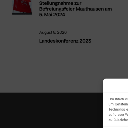
Stellungnahme zur
Befreiungsfeier Mauthausen am
5. Mai 2024
August 8, 2026
Landeskonferenz 2023
Um Ihnen ei
um Gerätein
Technologie
auf dieser 
zurückziehe