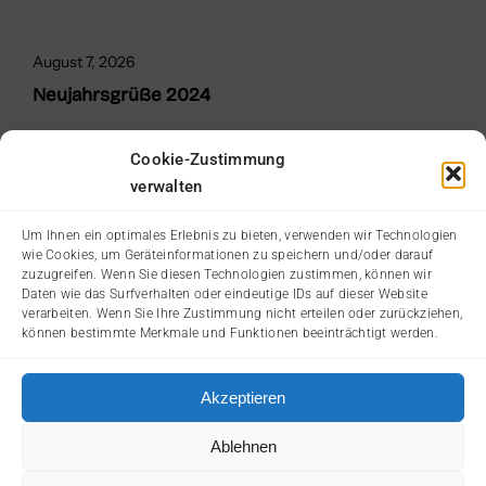
August 7, 2026
Neujahrsgrüße 2024
Cookie-Zustimmung
verwalten
Um Ihnen ein optimales Erlebnis zu bieten, verwenden wir Technologien
wie Cookies, um Geräteinformationen zu speichern und/oder darauf
zuzugreifen. Wenn Sie diesen Technologien zustimmen, können wir
Daten wie das Surfverhalten oder eindeutige IDs auf dieser Website
verarbeiten. Wenn Sie Ihre Zustimmung nicht erteilen oder zurückziehen,
können bestimmte Merkmale und Funktionen beeinträchtigt werden.
Akzeptieren
© 2026: Landesverband Oberösterreich der
AntifaschistInnen, WiderstandskämpferInnen und Opfer des
Ablehnen
Faschismus (KZ-Verband/VdA OÖ), Weissenwolffstraße
17a, 4020 Linz, Web: www.kzverband-ooe.at, E-Mail: