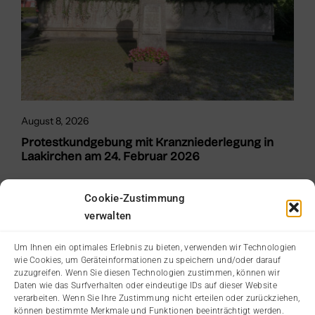
August 8, 2026
Protestkundgebung mit Kranzniederlegung in
Laakirchen am 24. Februar 2026
Cookie-Zustimmung
verwalten
Um Ihnen ein optimales Erlebnis zu bieten, verwenden wir Technologien
wie Cookies, um Geräteinformationen zu speichern und/oder darauf
zuzugreifen. Wenn Sie diesen Technologien zustimmen, können wir
Daten wie das Surfverhalten oder eindeutige IDs auf dieser Website
verarbeiten. Wenn Sie Ihre Zustimmung nicht erteilen oder zurückziehen,
können bestimmte Merkmale und Funktionen beeinträchtigt werden.