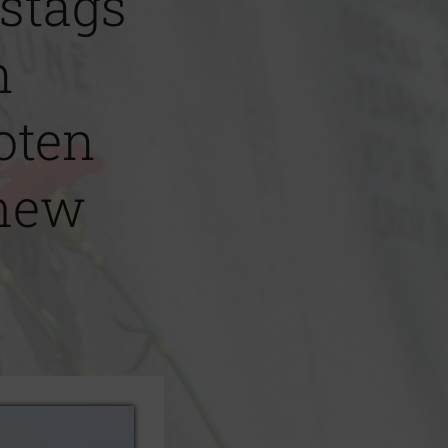
estags
n
oten
chew