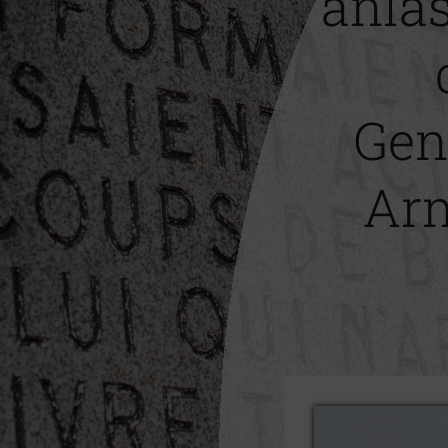
anläs
Gen
Arm