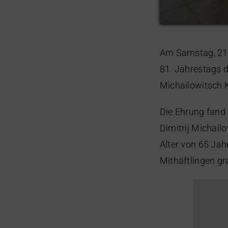
Am
Samstag
,
21
8
1
. Jahrestags 
Michailowitsch 
Die Ehrung fand
Dimitrij Michail
Alter von 65 Ja
Mithäftlingen g