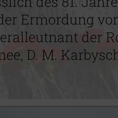
slich des 81. Jahr
der Ermordung vo
eralleutnant der R
ee, D. M. Karbys