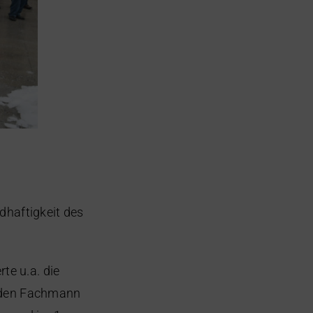
haftigkeit des
te u.a. die
enden Fachmann