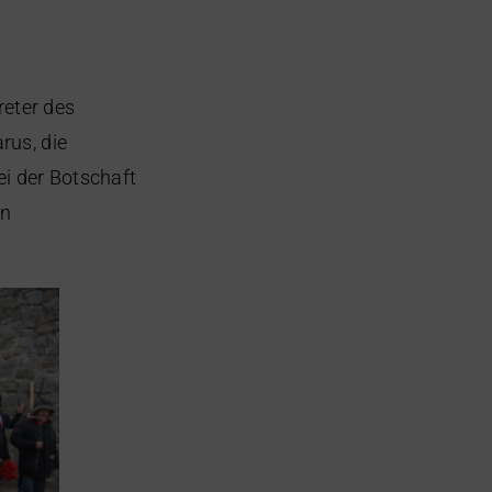
eter des
rus, die
i der Botschaft
en