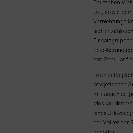
Deutschen Weh
Ost, sowie dem 
Vernichtungs-kr
sich in zahlrei
Einsatzgruppen 
Bevölkerungsgr
von Babi Jar f
Trotz anfängli
sowjetischen A
militärisch ent
Moskau den Vor
eines „Blitzsieg
der Völker der
gehörten