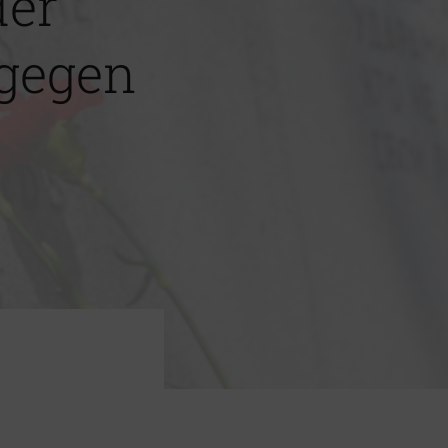
der
gegen