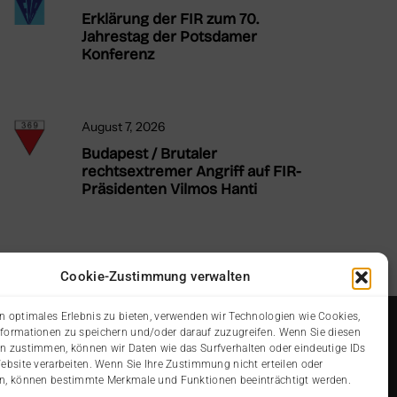
Erklärung der FIR zum 70.
Jahrestag der Potsdamer
Konferenz
August 7, 2026
Budapest / Brutaler
rechtsextremer Angriff auf FIR-
Präsidenten Vilmos Hanti
Cookie-Zustimmung verwalten
n optimales Erlebnis zu bieten, verwenden wir Technologien wie Cookies,
formationen zu speichern und/oder darauf zuzugreifen. Wenn Sie diesen
n zustimmen, können wir Daten wie das Surfverhalten oder eindeutige IDs
Website verarbeiten. Wenn Sie Ihre Zustimmung nicht erteilen oder
n, können bestimmte Merkmale und Funktionen beeinträchtigt werden.