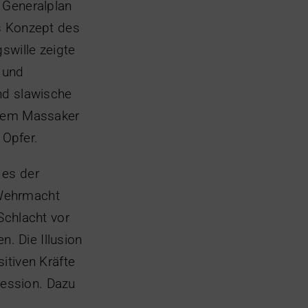
Generalplan
s Konzept des
swille zeigte
 und
nd slawische
 dem Massaker
Opfer.
 es der
 Wehrmacht
Schlacht vor
. Die Illusion
sitiven Kräfte
ession. Dazu