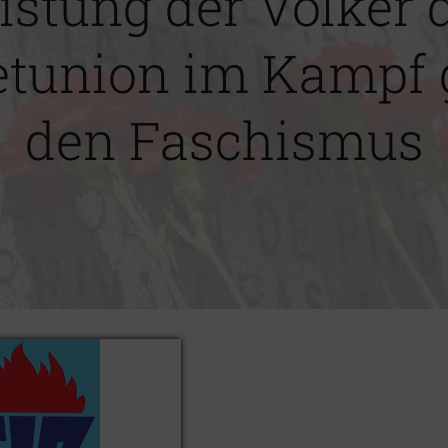
istung der Völker 
etunion im Kampf 
den Faschismus