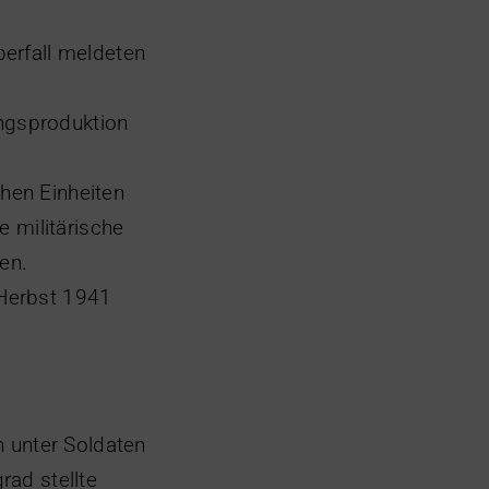
erfall meldeten
ngsproduktion
chen Einheiten
 militärische
en.
 Herbst 1941
n unter Soldaten
rad stellte