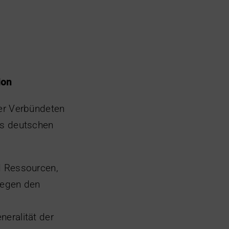
ion
rer Verbündeten
es deutschen
d Ressourcen,
gegen den
eralität der