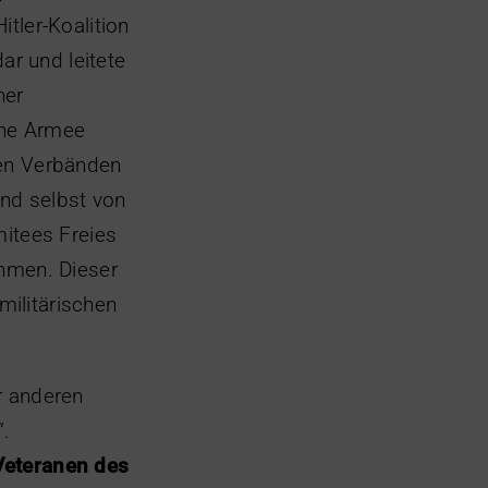
tler-Koalition
r und leitete
ner
che Armee
chen Verbänden
nd selbst von
mitees Freies
ehmen. Dieser
ilitärischen
r anderen
“.
Veteranen des