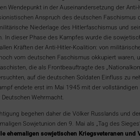
hen Wendepunkt in der Auseinandersetzung der Anti-Hi
ionistischen Anspruch des deutschen Faschismus da
militärische Niederlage des Hitlerfaschismus und sei
n. In dieser Phase des Kampfes wurde die sowjetis
allen Kräften der Anti-Hitler-Koalition: von militäris
e noch vom deutschen Faschismus okkupiert waren, u
aschisten, die als Frontbeauftragte des „Nationalko
rsuchten, auf die deutschen Soldaten Einfluss zu n
pf endete erst im Mai 1945 mit der vollständigen m
er Deutschen Wehrmacht.
chtigung begehen daher die Völker Russlands und de
maligen Sowjetunion den 9. Mai als „Tag des Sieges
alle ehemaligen sowjetischen Kriegsveteranen und 