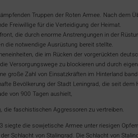
kämpfenden Truppen der Roten Armee. Nach dem Üb
de Freiwillige für die Verteidigung der Heimat.
front, die durch enorme Anstrengungen in der Rüstu
n die notwendige Ausrüstung bereit stellte.
aneneinheiten, die im Rücken der vorgerückten deuts
die Versorgungswege zu blockieren und durch eigene
ine große Zahl von Einsatzkräften im Hinterland band
hafte Bevölkerung der Stadt Leningrad, die seit dem
ade von 900 Tagen aushielt,
, die faschistischen Aggressoren zu vertreiben.
 siegte die sowjetische Armee unter riesigen Opfer
n der Schlacht von Stalingrad. Die Schlacht von Staling