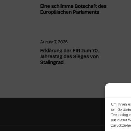
Eine schlimme Botschaft des
Europäischen Parlaments
August 7, 2026
Erklärung der FIR zum 70.
Jahrestag des Sieges von
Stalingrad
Um Ihnen ei
um Gerätein
Technologie
auf dieser 
zurückziehe