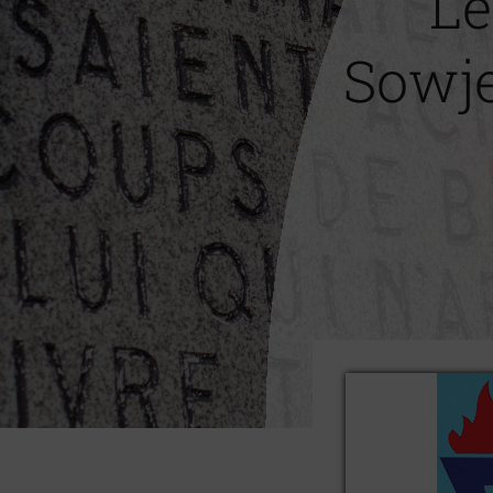
Le
Sowj