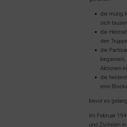
die mutig 
sich tausen
die Heimat
den Truppe
die Partis
begannen, 
Aktionen e
die helden
eine Block
bevor es gelang
Im Februar 1943
und Zivilisten i