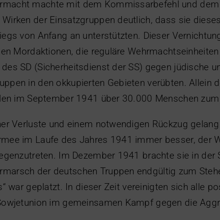
rmacht machte mit dem Kommissarbefehl und dem 
Wirken der Einsatzgruppen deutlich, dass sie diese
iegs von Anfang an unterstützten. Dieser Vernichtung
chen Mordaktionen, die reguläre Wehrmachtseinheiten
des SD (Sicherheitsdienst der SS) gegen jüdische u
uppen in den okkupierten Gebieten verübten. Allein
ielen im September 1941 über 30.000 Menschen zum 
cher Verluste und einem notwendigen Rückzug gelang
rmee im Laufe des Jahres 1941 immer besser, der
gegenzutreten. Im Dezember 1941 brachte sie in der 
marsch der deutschen Truppen endgültig zum Stehen
s“ war geplatzt. In dieser Zeit vereinigten sich alle po
 Sowjetunion im gemeinsamen Kampf gegen die Aggr