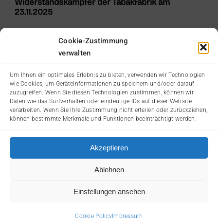
Widerstandskämpfer der Tabakfabrik am
23.11.2025
Cookie-Zustimmung
verwalten
Um Ihnen ein optimales Erlebnis zu bieten, verwenden wir Technologien
wie Cookies, um Geräteinformationen zu speichern und/oder darauf
zuzugreifen. Wenn Sie diesen Technologien zustimmen, können wir
Daten wie das Surfverhalten oder eindeutige IDs auf dieser Website
verarbeiten. Wenn Sie Ihre Zustimmung nicht erteilen oder zurückziehen,
können bestimmte Merkmale und Funktionen beeinträchtigt werden.
Akzeptieren
© 2026: Landesverband Oberösterreich der
AntifaschistInnen, WiderstandskämpferInnen und Opfer des
Ablehnen
Faschismus (KZ-Verband/VdA OÖ), Weissenwolffstraße
17a, 4020 Linz, Web: www.kzverband-ooe.at, E-Mail:
Einstellungen ansehen
office@kzverband-ooe.at
Cookie Policy
Impressum